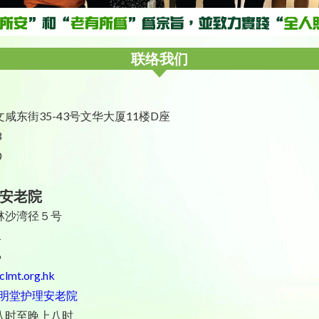
联络我们
咸东街35-43号文华大厦11楼D座
3
0
安老院
林沙湾径５号
1
6
lmt.org.hk
明堂护理安老院
八时至晚上八时