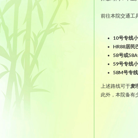
前往本院交通工
10号专线
HR88居民
58号或58
59号专线
58M号专
上述路线可于
麦
此外，本院备有