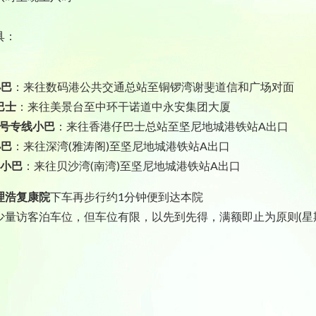
具：
小巴
：来往数码港公共交通总站至铜锣湾谢斐道信和广场对面
巴士
：来往美景台至中环干诺道中永安集团大厦
A号专线小巴
：来往香港仔巴士总站至坚尼地城港铁站A出口
小巴
：来往深湾(雅涛阁)至坚尼地城港铁站A出口
线小巴
：来往贝沙湾(南湾)至坚尼地城港铁站A出口
理浩复康院
下车再步行约1分钟便到达本院
少量访客泊车位，但车位有限，以先到先得，满额即止为原则(星