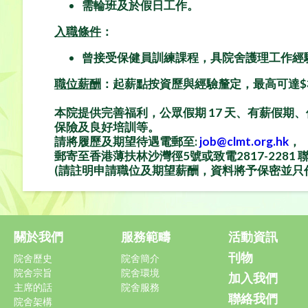
需輪班及於假日工作。
入職條件
：
曾接受保健員訓練課程，具院舍護理工作經
職位薪酬
：
起薪點按資歷與經驗釐定，最高可達$31,795
本院提供完善福利，公眾假期 17 天、有薪假期
保險及良好培訓等。
請將履歷及期望待遇電郵至:
job@clmt.org.hk
，
郵寄至香港薄扶林沙灣徑
5
號或致電
2817-2281
(請註明
申請職位
及
期望薪酬
，資料將予保密並只
關於我們
服務範疇
活動資訊
刊物
院舍歷史
院舍簡介
院舍宗旨
院舍環境
加入我們
主席的話
院舍服務
聯絡我們
院舍架構