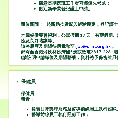
願意長期夜班工作者可獲優先考慮；
歡迎新畢業登記護士申請。
職位薪酬
：
起薪點按資歷與經驗釐定，登記護士最高可達$4
本院提供完善福利，公眾假期 17 天、有薪假期
險及良好培訓等。
請將履歷及期望待遇電郵至:
job@clmt.org.hk
，
郵寄至香港薄扶林沙灣徑
5
號或致電
2817-2281
(請註明
申請職位
及
期望薪酬
，資料將予保密並只
保健員
保健員
職責
：
負責日常護理服務及督導前線員工執行照顧
督導前線員工執行照顧工作；