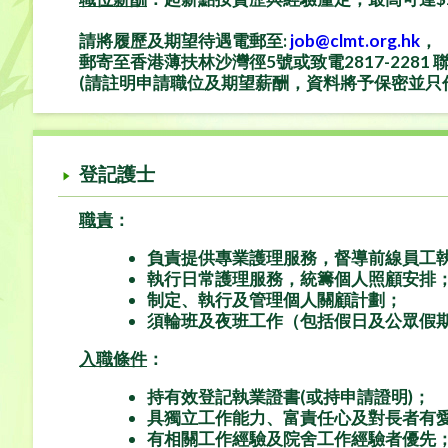
請將履歷及期望待遇電郵至:
job@clmt.org.hk
，
郵寄至香港薄扶林沙灣徑
5
號或致電
2817-2281
(請註明
申請職位
及
期望薪酬
，資料將予保密並只
登記護士
職責
：
負責提供專業護理服務，督導前線員工
執行日常護理服務，統籌個人照顧安排
制定、執行及管理個人關顧計劃；
須輪班及夜班工作（包括假日及公眾假
入職條件
：
持有效登記執業證書(或持申請證明)；
具獨立工作能力、富責任心及對長者有
有相關工作經驗及院舍工作經驗者優先