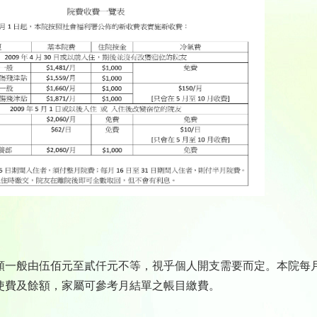
額一般由伍佰元至貳仟元不等，視乎個人開支需要而定。本院每
使費及餘額，家屬可參考月結單之帳目繳費。