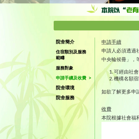
院舍簡介
申請手續
申請人必須透過
住宿類別及服務
範疇
中央輪候冊」，
服務對象
可經由社會
申請手續及收費
機構名額宿
院舍環境
如欲了解更多申
院舍服務
收費
本院根據社會福