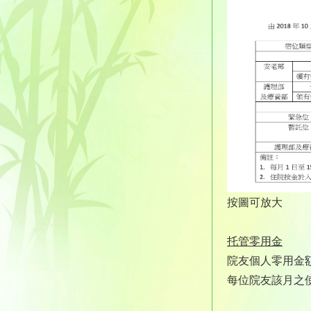
按圖可放大
托管零用金
院友個人零用金
每位院友該月之