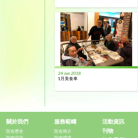
24 Jan 2018
1月美食車
關於我們
服務範疇
活動資訊
刊物
院舍歷史
院舍簡介
院舍宗旨
院舍環境