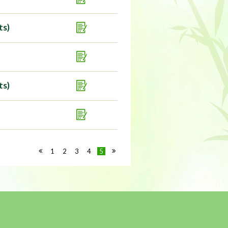
s)
s)
1
2
3
4
5