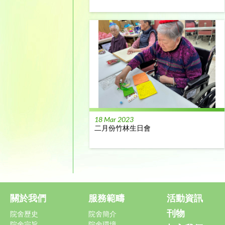
18 Mar 2023
二月份竹林生日會
關於我們
服務範疇
活動資訊
刊物
院舍歷史
院舍簡介
院舍宗旨
院舍環境