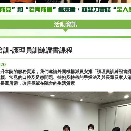
活動資訊
培訓-護理員訓練證書課程
.20
提升本院的服務質素，我們邀請外間機構派員安排「護理員訓練證書
照顧、常見的口腔及足患問題、扶抱及轉移的手握法及與長輩及家人
切長輩所需，改善長輩在院舍的生活質素