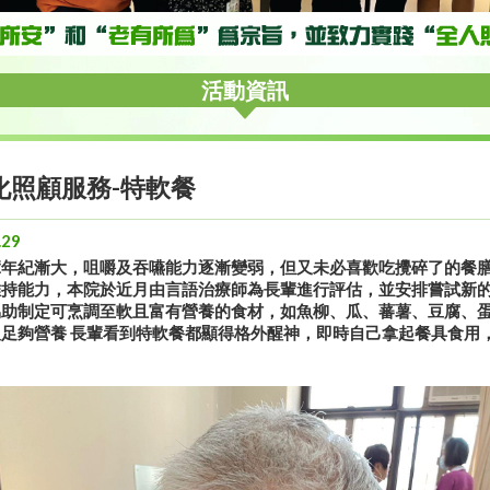
活動資訊
化照顧服務-特軟餐
.29
輩年紀漸大，咀嚼及吞嚥能力逐漸變弱，但又未必喜歡吃攪碎了的餐
持能力，本院於近月由言語治療師為長輩進行評估，並安排嘗試新的餐
協助制定可烹調至軟且富有營養的食材，如魚柳、瓜、蕃薯、豆腐、
足夠營養 長輩看到特軟餐都顯得格外醒神，即時自己拿起餐具食用