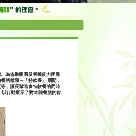
膳。為協助咀嚼及吞嚥能力困難
膳種類 —「特軟餐」 期間，
蛋等，讓長輩進食特軟餐的同時
，以行動展示了對本院餐膳的肯