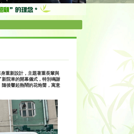
車身重新設計，主題著重長輩與
了新院車的開幕儀式，特別鳴謝
，隨後響起熱鬧的花炮聲，寓意