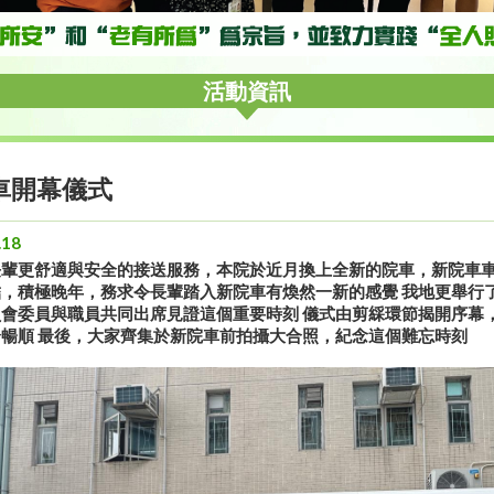
活動資訊
車開幕儀式
.18
長輩更舒適與安全的接送服務，本院於近月換上全新的院車，新院車
，積極晚年，務求令長輩踏入新院車有煥然一新的感覺 我地更舉行
會委員與職員共同出席見證這個重要時刻 儀式由剪綵環節揭開序幕
暢順 最後，大家齊集於新院車前拍攝大合照，紀念這個難忘時刻